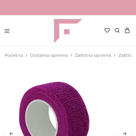
FAME
Profesionalna
Shop
oprema
za
Početna
Dodatna oprema
Zaštitna oprema
Zaštitni
kozmetičke
salone