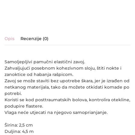
Opis
Recenzije (0)
Samoljepljivi pamučni elastični zavoj.
Zahvaljujući posebnom kohezivnom sloju, štiti nokte i
zanoktice od habanja rašpicom.
Zavoj se može staviti bez upotrebe škara, jer je izrađen od
netkanog materijala, tako da možete otkidati komade po
potrebi.
Koristi se kod posttraumatskih bolova, kontrolira otekline,
podupire flastere.
Vlaga neće utjecati na njegovo samoprianjanje.
Širina: 2,5 cm
Duljina: 4,5 m