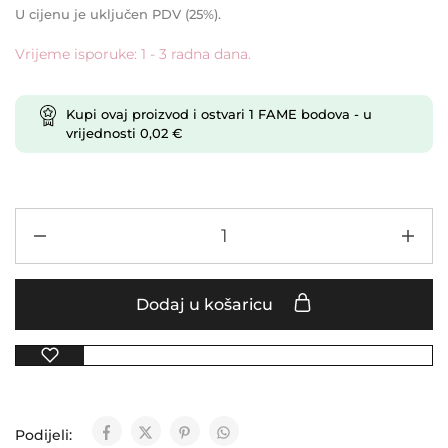
U cijenu je uključen PDV (25%).
Vrijeme isporuke: 1 - 3 radna dana.
Kupi ovaj proizvod i ostvari
1
FAME bodova
- u
vrijednosti
0,02
€
Dodaj u košaricu
Podijeli: