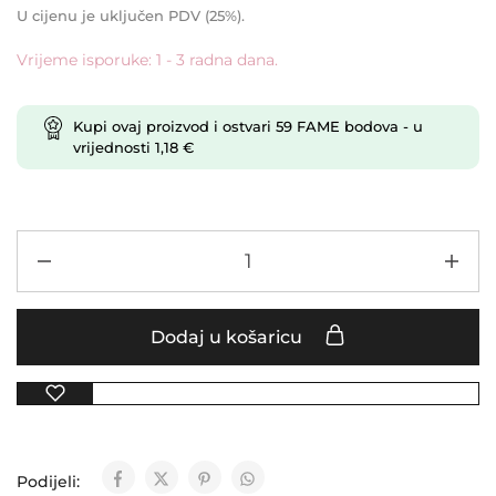
U cijenu je uključen PDV (25%).
Vrijeme isporuke: 1 - 3 radna dana.
Kupi ovaj proizvod i ostvari
59
FAME bodova
- u
vrijednosti
1,18
€
Dodaj u košaricu
Podijeli: