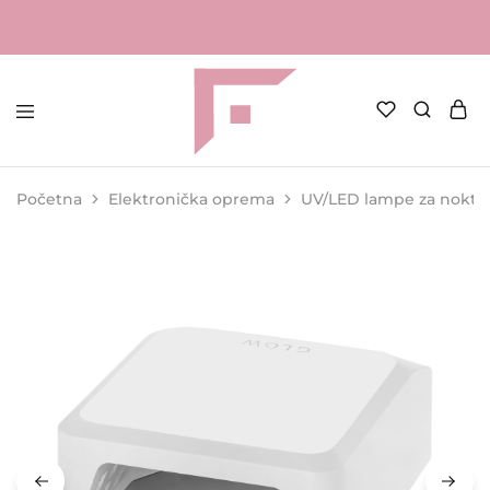
FAME
Profesionalna
Shop
oprema
za
Početna
Elektronička oprema
UV/LED lampe za nokte
kozmetičke
salone