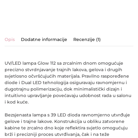
Opis
Dodatne informacije
Recenzije (1)
UV/LED lampa Glow 112 sa zrcalnim dnom
omogućuje
precizno stvrdnjavanje trajnih lakova, gelova i drugih
svjetlosno očvršćujućih materijala. Pravilno raspoređene
diode i Dual LED tehnologija osiguravaju ravnomjernu i
dugotrajnu polimerizaciju, dok minimalistički dizajn i
intuitivno upravljanje povećavaju udobnost rada u salonu
i kod kuće.
Bezsjenasta lampa s 39 LED dioda ravnomjerno utvrđuje
gelove i trajne lakove. Konstrukcija u obliku zatvorene
kabine te zrcalno dno koje reflektira svjetlo omogućuju
brži i precizniji proces utvrđivanja, čak i na teže