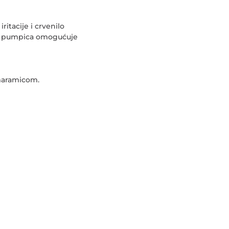
itacije i crvenilo
čna pumpica omogućuje
 maramicom.