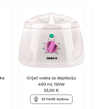
ska
Grijač voska za depilaciju
Trake
400 ml, 150W
53,00
€
53
FAME bodova