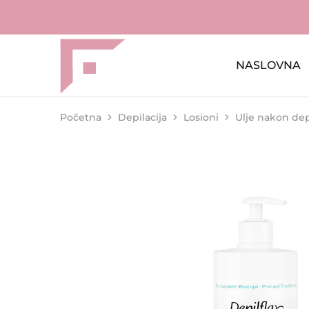
NASLOVNA
FAME
Profesionalna
Shop
oprema
za
kozmetičke
salone
Početna
Depilacija
Losioni
Ulje nakon depi