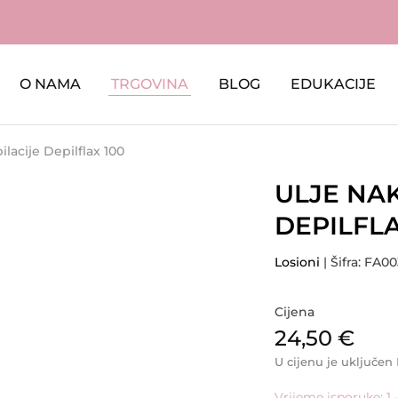
O NAMA
TRGOVINA
BLOG
EDUKACIJE
lacije Depilflax 100
ULJE NA
DEPILFLA
Losioni
| Šifra: FA00
Cijena
24,50
€
U cijenu je uključen
Vrijeme isporuke: 1 