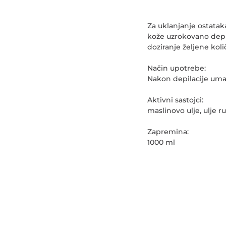
Za uklanjanje ostataka
kože uzrokovano depi
doziranje željene koli
Način upotrebe:
Nakon depilacije uma
Aktivni sastojci:
maslinovo ulje, ulje r
Zapremina:
1000 ml