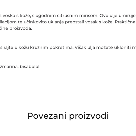
 voska s kože, s ugodnim citrusnim mirisom. Ovo ulje umiruje ir
lacijom te učinkovito uklanja preostali vosak s kože. Prakti
čine proizvoda.
sirajte u kožu kružnim pokretima. Višak ulja možete ukloniti
užmarina, bisabolol
Povezani proizvodi