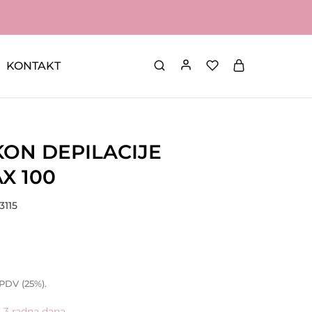
KONTAKT
KON DEPILACIJE
X 100
3115
 PDV (25%).
- 3 radna dana.