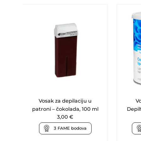
Vosak za depilaciju u
Vo
patroni – čokolada, 100 ml
Depil
3,00
€
3
FAME bodova