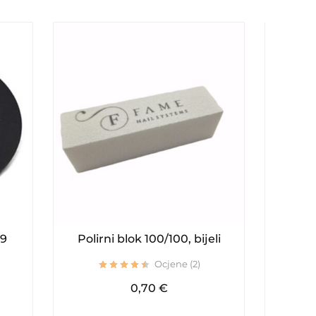
19
Polirni blok 100/100, bijeli
Kise
Ocjene (2)
0,70
€