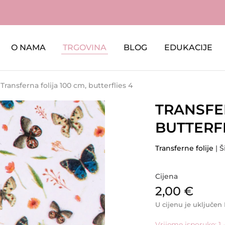
O NAMA
TRGOVINA
BLOG
EDUKACIJE
Transferna folija 100 cm, butterflies 4
TRANSFER
BUTTERFL
Transferne folije
| Š
Cijena
2,00
€
U cijenu je uključen
Vrijeme isporuke: 1 