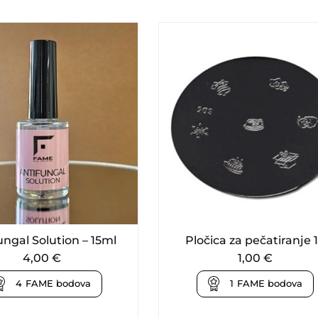
ungal Solution – 15ml
Pločica za pečatiranje 
4,00
€
1,00
€
4
FAME bodova
1
FAME bodova