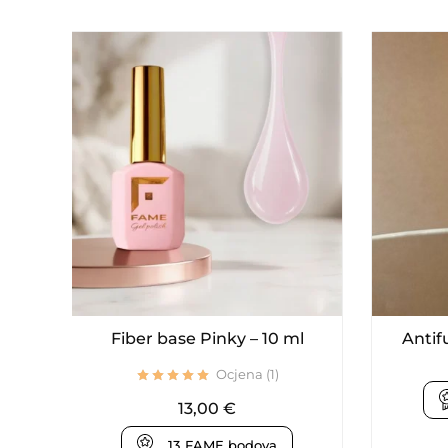
Fiber base Pinky – 10 ml
Antif
Ocjena (1)
13,00
€
13
FAME bodova