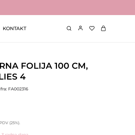
KONTAKT
NA FOLIJA 100 CM,
IES 4
ifra: FA002316
 PDV (25%).
- 3 radna dana.