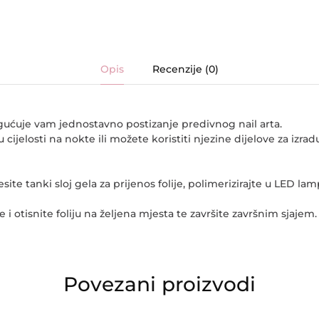
Opis
Recenzije (0)
gućuje vam jednostavno postizanje predivnog nail arta.
u cijelosti na nokte ili možete koristiti njezine dijelove za izrad
ite tanki sloj gela za prijenos folije, polimerizirajte u LED lamp
ite i otisnite foliju na željena mjesta te završite završnim sjajem.
Povezani proizvodi