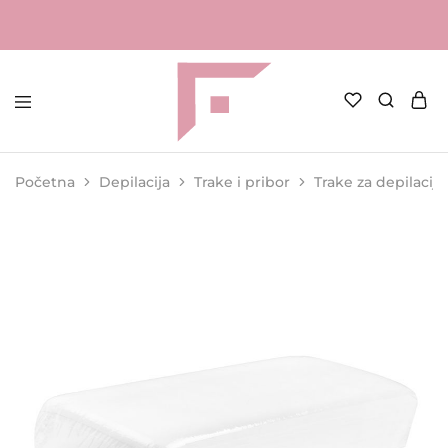
FAME
Profesionalna
Shop
oprema
za
Početna
Depilacija
Trake i pribor
Trake za depilacij
kozmetičke
salone