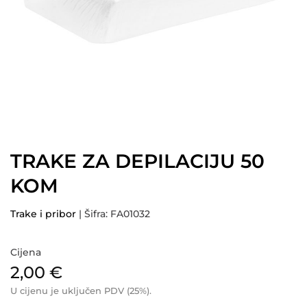
TRAKE ZA DEPILACIJU 50
KOM
Trake i pribor
| Šifra: FA01032
Cijena
2,00
€
U cijenu je uključen PDV (25%).