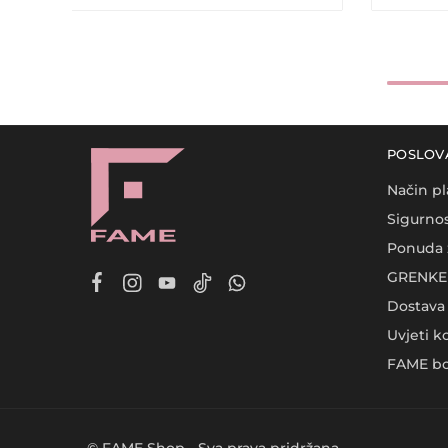
POSLOV
Način pl
Sigurnos
Ponuda 
GRENKE 
Dostava
Uvjeti k
FAME bo
© FAME Shop - Sva prava pridržana.