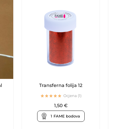
l
Transferna folija 12
Har
Ocjena (1)
1,50
€
1
FAME bodova