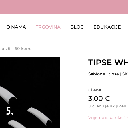
O NAMA
TRGOVINA
BLOG
EDUKACIJE
 br. 5 – 60 kom.
TIPSE WH
Šablone i tipse
| Ši
Cijena
3,00
€
U cijenu je uključen
Vrijeme isporuke: 1 