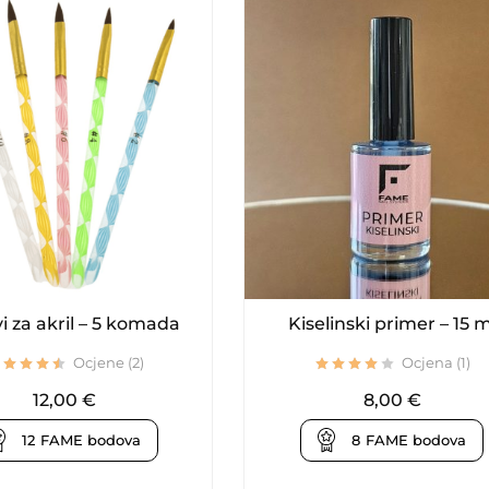
vi za akril – 5 komada
Kiselinski primer – 15 m
Ocjene (2)
Ocjena (1)
12,00
€
8,00
€
12
FAME bodova
8
FAME bodova