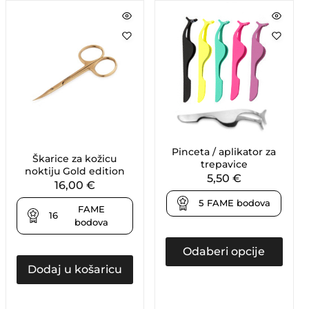
Pinceta / aplikator za
Škarice za kožicu
trepavice
noktiju Gold edition
5,50
€
16,00
€
5
FAME bodova
FAME
16
bodova
Odaberi opcije
Dodaj u košaricu