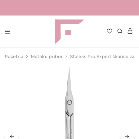
FAME
Profesionalna
Shop
oprema
za
Početna
Metalni pribor
Staleks Pro Expert škarice za k
kozmetičke
salone