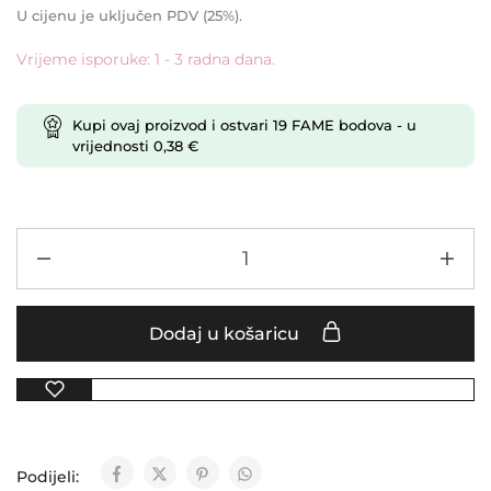
U cijenu je uključen PDV (25%).
Vrijeme isporuke: 1 - 3 radna dana.
Kupi ovaj proizvod i ostvari
19
FAME bodova
- u
vrijednosti
0,38
€
Dodaj u košaricu
Podijeli: