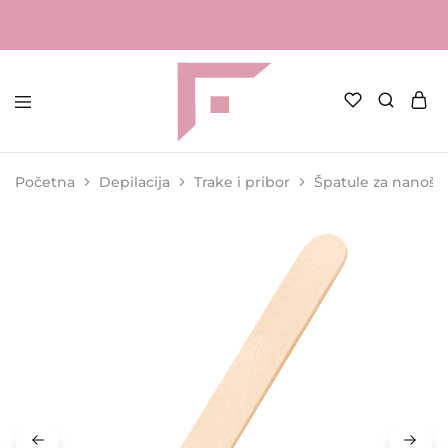
FAME
Profesionalna
Shop
oprema
za
Početna
Depilacija
Trake i pribor
Špatule za nanoše
kozmetičke
salone