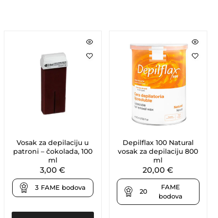
Vosak za depilaciju u
Depilflax 100 Natural
patroni – čokolada, 100
vosak za depilaciju 800
ml
ml
3,00
€
20,00
€
FAME
3
FAME bodova
20
bodova