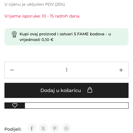
U cijenu je uključen PDV (25%).
Vrijeme isporuke: 10 - 15 radnih dana.
Kupi ovaj proizvod i ostvari
5
FAME bodova
- u
vrijednosti
0,10
€
Dodaj u košaricu
Podijeli: