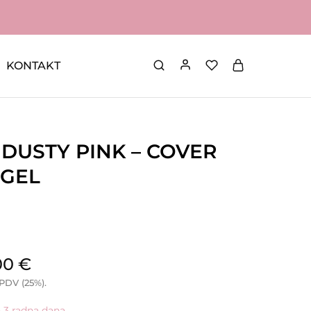
KONTAKT
DUSTY PINK – COVER
 GEL
00
€
 PDV (25%).
- 3 radna dana.