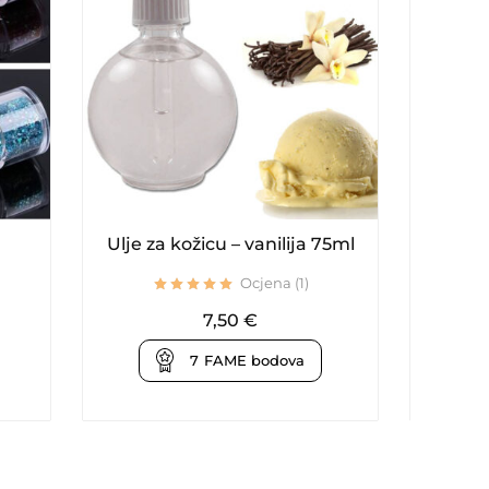
Ulje za kožicu – vanilija 75ml
Premiu
Ocjena (1)
7,50
€
7
FAME bodova