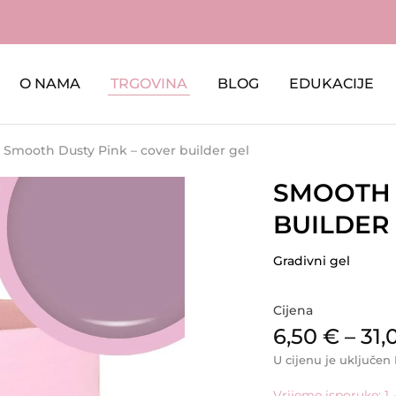
O NAMA
TRGOVINA
BLOG
EDUKACIJE
Smooth Dusty Pink – cover builder gel
SMOOTH 
BUILDER
Gradivni gel
Cijena
6,50
€
–
31,
U cijenu je uključen
Vrijeme isporuke: 1 