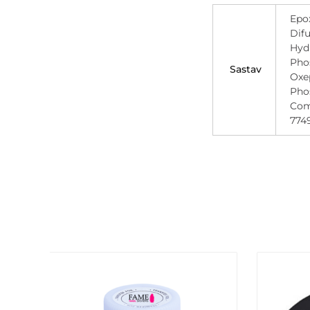
Epox
Difu
Hydr
Phos
Sastav
Oxe
Phos
Comm
7749