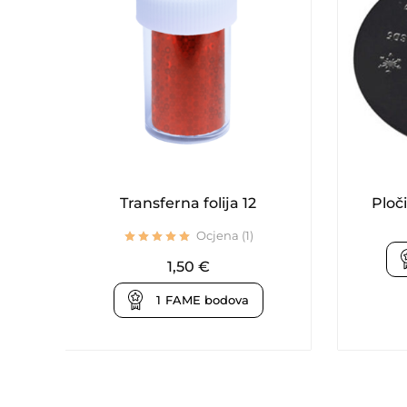
Transferna folija 12
Ploči
Ocjena (1)
1,50
€
1
FAME bodova