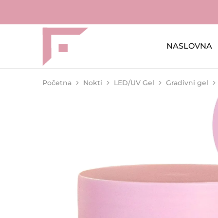
NASLOVNA
FAME
Profesionalna
Shop
oprema
za
kozmetičke
salone
Početna
Nokti
LED/UV Gel
Gradivni gel