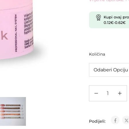
Kupi ovaj pro
0.12
€
-
0.62
€
Količina
Podijeli: