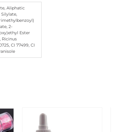
e, Aliphatic
Silylate,
trimethylbenzoyl)
te, 2-
xy)ethyl Ester
, Ricinus
725, CI 77499, CI
yanisole