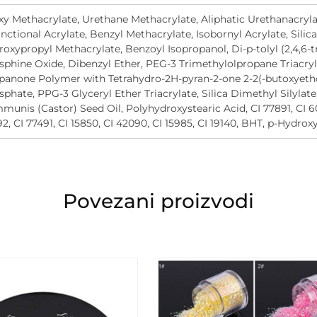
y Methacrylate, Urethane Methacrylate, Aliphatic Urethanacrylat
nctional Acrylate, Benzyl Methacrylate, Isobornyl Acrylate, Silica 
oxypropyl Methacrylate, Benzoyl Isopropanol, Di-p-tolyl (2,4,6-
phine Oxide, Dibenzyl Ether, PEG-3 Trimethylolpropane Triacryla
panone Polymer with Tetrahydro-2H-pyran-2-one 2-2(-butoxyetho
phate, PPG-3 Glyceryl Ether Triacrylate, Silica Dimethyl Silylate
unis (Castor) Seed Oil, Polyhydroxystearic Acid, CI 77891, CI 60
2, CI 77491, CI 15850, CI 42090, CI 15985, CI 19140, BHT, p-Hydrox
Povezani proizvodi