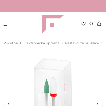
FAME
Profesionalna
Shop
oprema
za
Početna
Elektronička oprema
Nastavci za brusilice
kozmetičke
salone