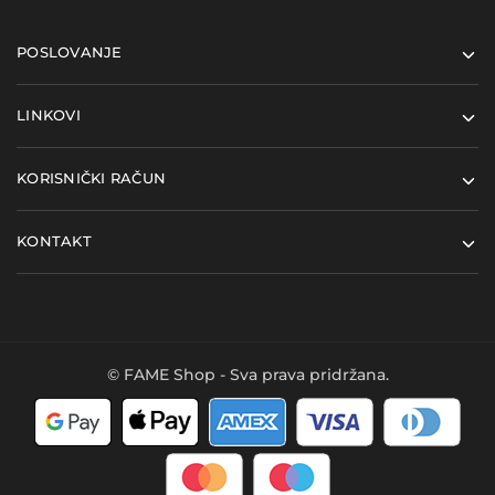
POSLOVANJE
LINKOVI
KORISNIČKI RAČUN
KONTAKT
© FAME Shop - Sva prava pridržana.
Kupi ovaj proizvod i
Dodaj u košaricu
ostvari
12
FAME bodova
- u