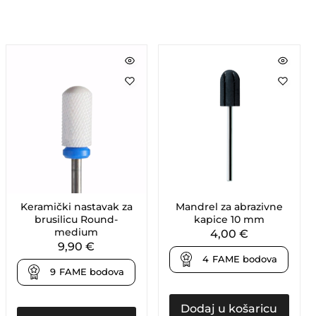
Keramički nastavak za
Mandrel za abrazivne
brusilicu Round-
kapice 10 mm
medium
4,00
€
9,90
€
4
FAME bodova
9
FAME bodova
Dodaj u košaricu