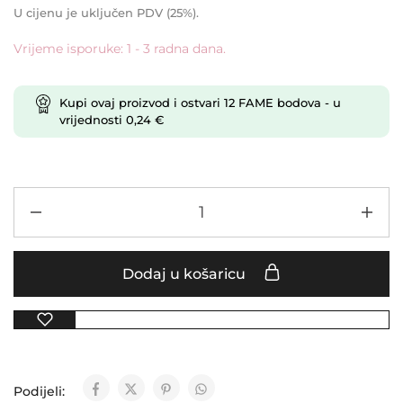
U cijenu je uključen PDV (25%).
Vrijeme isporuke: 1 - 3 radna dana.
Kupi ovaj proizvod i ostvari
12
FAME bodova
- u
vrijednosti
0,24
€
Dodaj u košaricu
Podijeli: