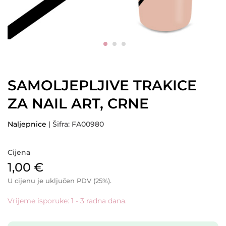
SAMOLJEPLJIVE TRAKICE
ZA NAIL ART, CRNE
Naljepnice
| Šifra: FA00980
Cijena
1,00
€
U cijenu je uključen PDV (25%).
Vrijeme isporuke: 1 - 3 radna dana.