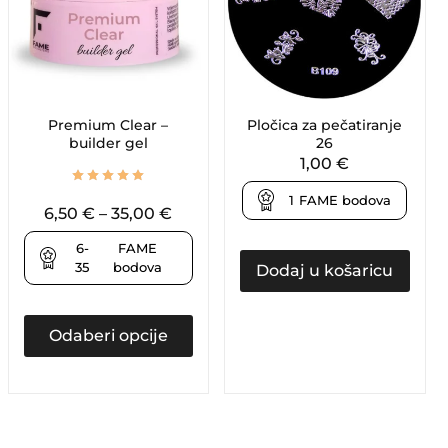
Premium Clear –
Pločica za pečatiranje
builder gel
26
1,00
€
1
FAME bodova
6,50
€
–
35,00
€
6-
FAME
35
bodova
Dodaj u košaricu
Odaberi opcije