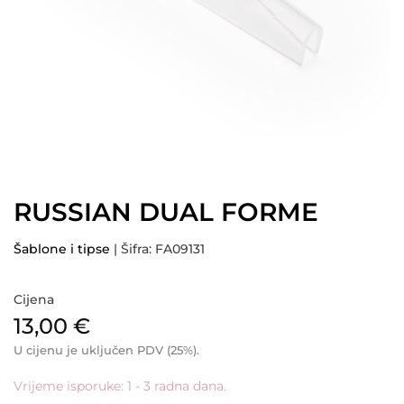
RUSSIAN DUAL FORME
Šablone i tipse
| Šifra: FA09131
Cijena
13,00
€
U cijenu je uključen PDV (25%).
Vrijeme isporuke: 1 - 3 radna dana.