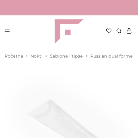
FAME
Profesionalna
Shop
oprema
za
Početna
Nokti
Šablone i tipse
Russian dual forme
kozmetičke
salone