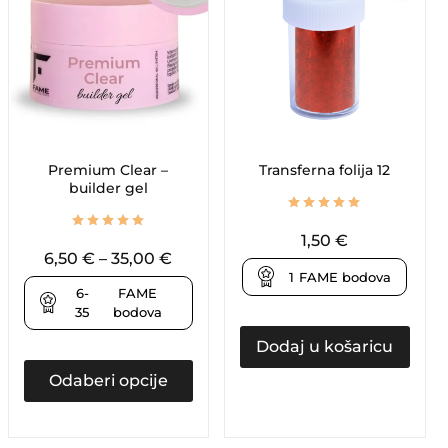
Premium Clear –
Transferna folija 12
builder gel
1,50
€
6,50
€
–
35,00
€
1
FAME bodova
6-
FAME
35
bodova
Dodaj u košaricu
Odaberi opcije