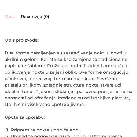
Opis
Recenzije (0)
Opis proizvoda:
Dual forme namijenjen su za uređivanje noktiju noktiju
akrilnim gelom. Koriste se kao zamjena za tradicionalne
papirnate šablone. Pružaju prirodniji izgled i omogućuju
oblikovanje nokta u željeni oblik. Ove forme omogućuju
učinkovitiji i precizniji tretman manikure. Savršeno
pristaju prilikom izgradnje strukture nokta, stvarajući
idealan tunel. Tijekom skidanja i ponovne primjene nema
opasnosti od oštećenja. Izrađene su od izdržljive plastike,
što ih čini višekratno upotrebljivima.
Upute za uporabu:
Pripremite nokte uopbičajeno.
Pronađite odgovarajuću veličinu dual formi prema