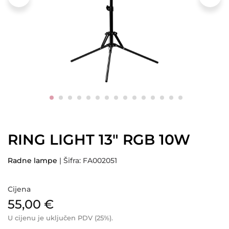
RING LIGHT 13″ RGB 10W
Radne lampe
| Šifra: FA002051
Cijena
55,00
€
U cijenu je uključen PDV (25%).