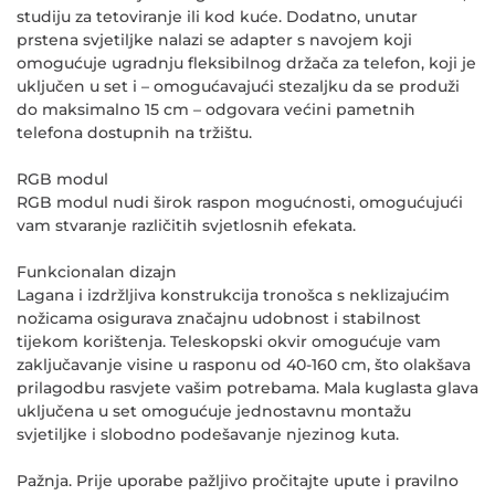
studiju za tetoviranje ili kod kuće. Dodatno, unutar
prstena svjetiljke nalazi se adapter s navojem koji
omogućuje ugradnju fleksibilnog držača za telefon, koji je
uključen u set i – omogućavajući stezaljku da se produži
do maksimalno 15 cm – odgovara većini pametnih
telefona dostupnih na tržištu.
RGB modul
RGB modul nudi širok raspon mogućnosti, omogućujući
vam stvaranje različitih svjetlosnih efekata.
Funkcionalan dizajn
Lagana i izdržljiva konstrukcija tronošca s neklizajućim
nožicama osigurava značajnu udobnost i stabilnost
tijekom korištenja. Teleskopski okvir omogućuje vam
zaključavanje visine u rasponu od 40-160 cm, što olakšava
prilagodbu rasvjete vašim potrebama. Mala kuglasta glava
uključena u set omogućuje jednostavnu montažu
svjetiljke i slobodno podešavanje njezinog kuta.
Pažnja
. Prije uporabe pažljivo pročitajte upute i pravilno