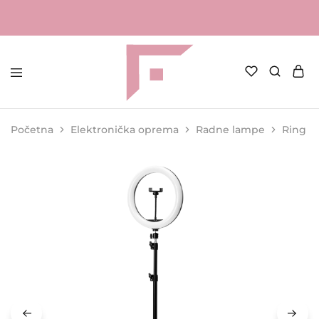
FAME
Profesionalna
Shop
oprema
za
Početna
Elektronička oprema
Radne lampe
Ring l
kozmetičke
salone