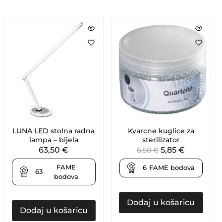
LUNA LED stolna radna
Kvarcne kuglice za
lampa – bijela
sterilizator
63,50
€
5,85
€
6,50
€
FAME
6
FAME bodova
63
bodova
Dodaj u košaricu
Dodaj u košaricu