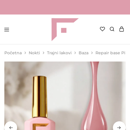
FAME
Profesionalna
Shop
oprema
za
Početna
Nokti
Trajni lakovi
Baza
Repair base Pink
kozmetičke
salone