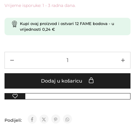
Vrijeme isporuke: 1 - 3 radna dana.
Kupi ovaj proizvod i ostvari
12
FAME bodova
- u
vrijednosti
0,24
€
Dodaj u košaricu
Podijeli: