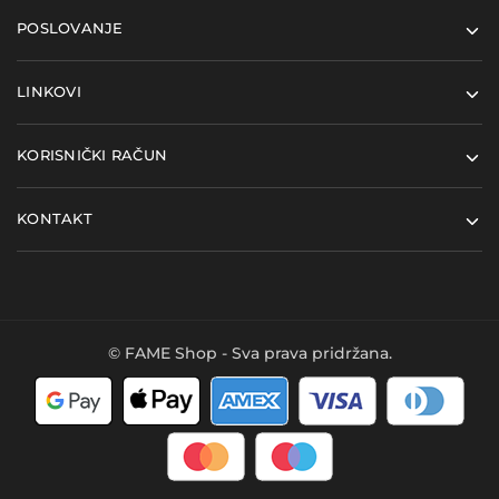
POSLOVANJE
LINKOVI
KORISNIČKI RAČUN
KONTAKT
© FAME Shop - Sva prava pridržana.
Kupi ovaj proizvod i
Dodaj u košaricu
ostvari
12
FAME bodova
- u
vrijednosti
0,24
€