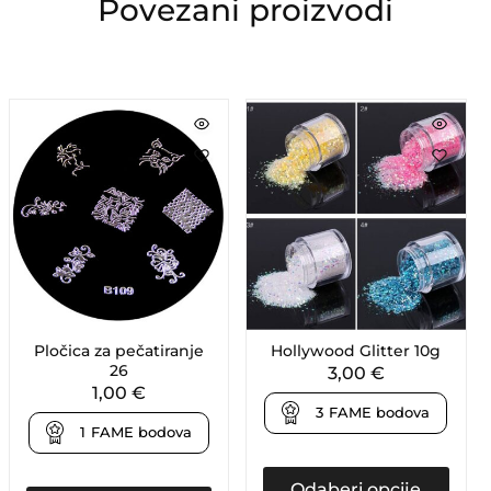
Povezani proizvodi
Pločica za pečatiranje
Hollywood Glitter 10g
26
3,00
€
1,00
€
3
FAME bodova
1
FAME bodova
Odaberi opcije