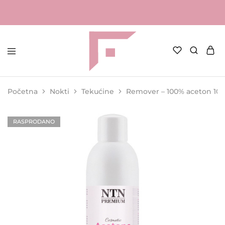
FAME
Profesionalna
Shop
oprema
za
Početna
Nokti
Tekućine
Remover – 100% aceton 10
kozmetičke
salone
RASPRODANO