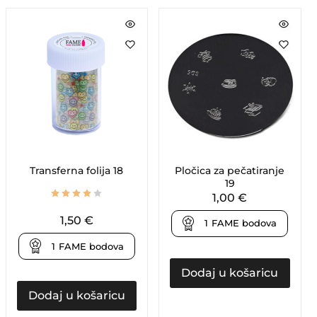
Transferna folija 18
Pločica za pečatiranje
19
1,00
€
1,50
€
1
FAME bodova
1
FAME bodova
Dodaj u košaricu
Dodaj u košaricu