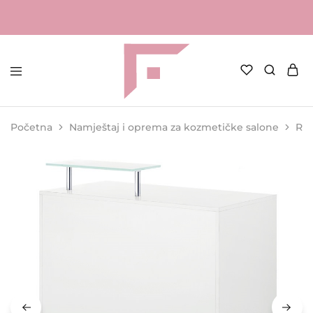
FAME
Profesionalna
Shop
oprema
za
Početna
Namještaj i oprema za kozmetičke salone
Rec
kozmetičke
salone