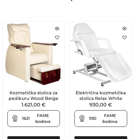
Kozmetička stolica za
Električna kozmetička
pedikuru Wood Beige
stolica Relax White
1.621,00
€
930,00
€
FAME
FAME
1621
930
bodova
bodova