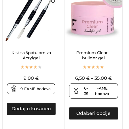
Kist sa špatulom za
Premium Clear –
Acrylgel
builder gel
9,00
€
6,50
€
–
35,00
€
6-
FAME
9
FAME bodova
35
bodova
Dodaj u košaricu
Odaberi opcije