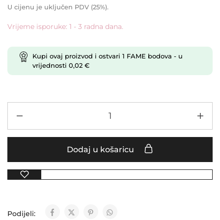
U cijenu je uključen PDV (25%).
Vrijeme isporuke: 1 - 3 radna dana.
Kupi ovaj proizvod i ostvari
1
FAME bodova
- u
vrijednosti
0,02
€
Dodaj u košaricu
Podijeli: