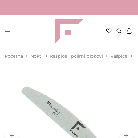
FAME
Profesionalna
Shop
oprema
za
Početna
Nokti
Rašpice i polirni blokovi
Rašpice
R
kozmetičke
salone