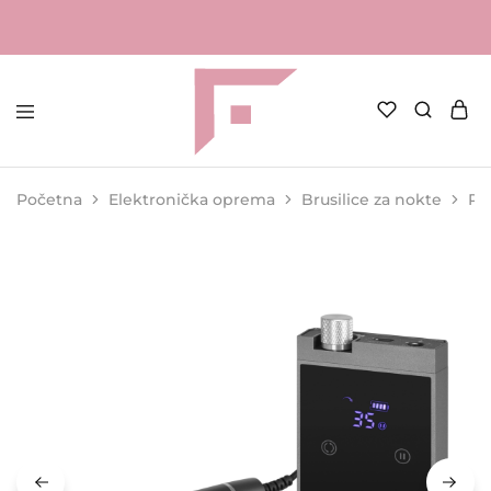
FAME
Profesionalna
Shop
oprema
za
Početna
Elektronička oprema
Brusilice za nokte
Pr
kozmetičke
salone