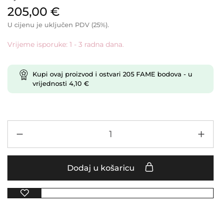
205,00
€
U cijenu je uključen PDV (25%).
Vrijeme isporuke: 1 - 3 radna dana.
Kupi ovaj proizvod i ostvari
205
FAME bodova
- u
vrijednosti
4,10
€
Dodaj u košaricu