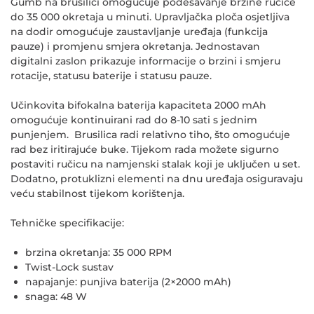
Gumb na brusilici omogućuje podešavanje brzine ručice
do 35 000 okretaja u minuti. Upravljačka ploča osjetljiva
na dodir omogućuje zaustavljanje uređaja (funkcija
pauze) i promjenu smjera okretanja. Jednostavan
digitalni zaslon prikazuje informacije o brzini i smjeru
rotacije, statusu baterije i statusu pauze.
Učinkovita bifokalna baterija kapaciteta 2000 mAh
omogućuje kontinuirani rad do 8-10 sati s jednim
punjenjem. Brusilica radi relativno tiho, što omogućuje
rad bez iritirajuće buke. Tijekom rada možete sigurno
postaviti ručicu na namjenski stalak koji je uključen u set.
Dodatno, protuklizni elementi na dnu uređaja osiguravaju
veću stabilnost tijekom korištenja.
Tehničke specifikacije:
brzina okretanja: 35 000 RPM
Twist-Lock sustav
napajanje: punjiva baterija (2×2000 mAh)
snaga: 48 W