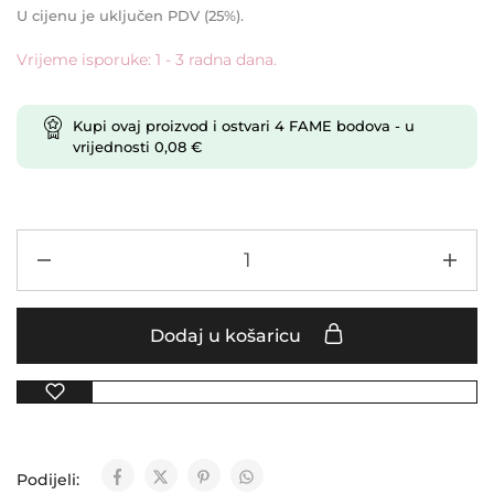
U cijenu je uključen PDV (25%).
Vrijeme isporuke: 1 - 3 radna dana.
Kupi ovaj proizvod i ostvari
4
FAME bodova
- u
vrijednosti
0,08
€
Dodaj u košaricu
Podijeli: