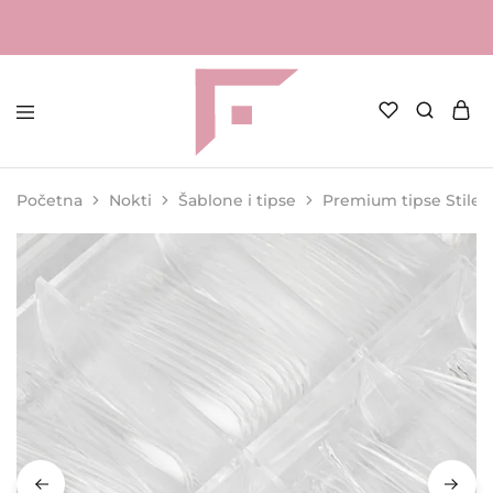
FAME
Profesionalna
Shop
oprema
za
Početna
Nokti
Šablone i tipse
Premium tipse Stilet
kozmetičke
salone