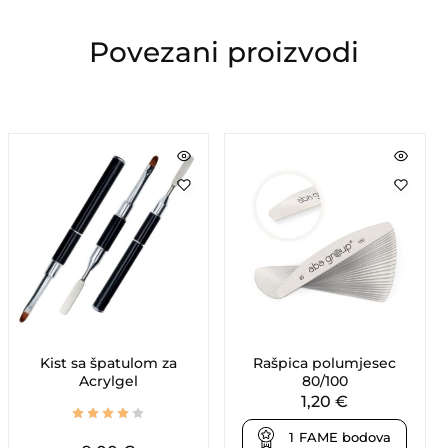
Povezani proizvodi
Kist sa špatulom za
Rašpica polumjesec
Acrylgel
80/100
1,20
€
1
FAME bodova