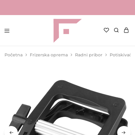
FAME
Profesionalna
Shop
oprema
za
Početna
Frizerska oprema
Radni pribor
Potiskivač 
kozmetičke
salone