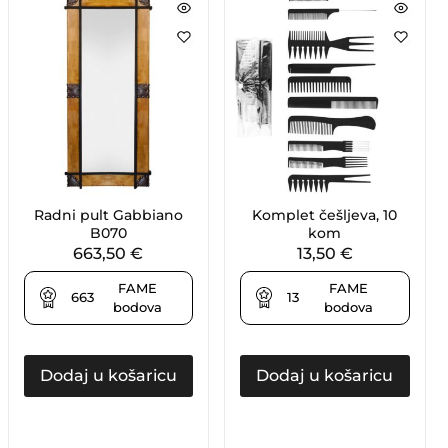
Radni pult Gabbiano
Komplet češljeva, 10
B070
kom
663,50
€
13,50
€
FAME
FAME
663
13
bodova
bodova
Dodaj u košaricu
Dodaj u košaricu