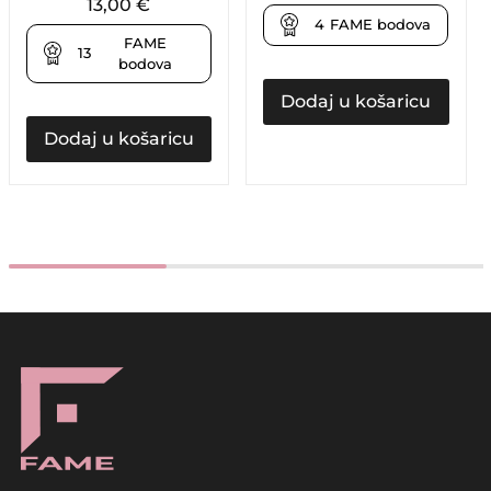
13,00
€
4
FAME bodova
FAME
13
bodova
Dodaj u košaricu
Dodaj u košaricu