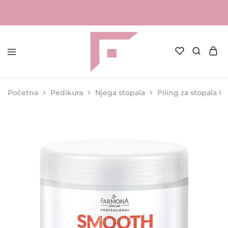
FAME
Profesionalna
Shop
oprema
za
Početna
Pedikura
Njega stopala
Piling za stopala 
kozmetičke
salone