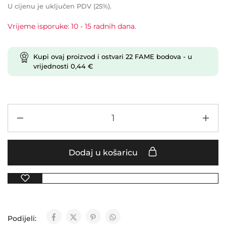
U cijenu je uključen PDV (25%).
Vrijeme isporuke: 10 - 15 radnih dana.
Kupi ovaj proizvod i ostvari
22
FAME bodova
- u
vrijednosti
0,44
€
Dodaj u košaricu
Podijeli: