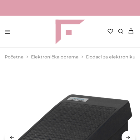
FAME
Profesionalna
Shop
oprema
za
Početna
Elektronička oprema
Dodaci za elektroniku
kozmetičke
salone