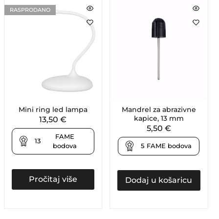
RASPRODANO
Mini ring led lampa
Mandrel za abrazivne
kapice, 13 mm
13,50
€
5,50
€
FAME
13
bodova
5
FAME bodova
Pročitaj više
Dodaj u košaricu