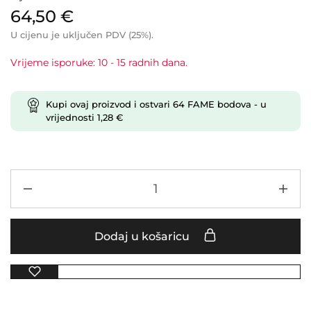
64,50
€
U cijenu je uključen PDV (25%).
Vrijeme isporuke: 10 - 15 radnih dana.
Kupi ovaj proizvod i ostvari
64
FAME bodova
- u
vrijednosti
1,28
€
Dodaj u košaricu