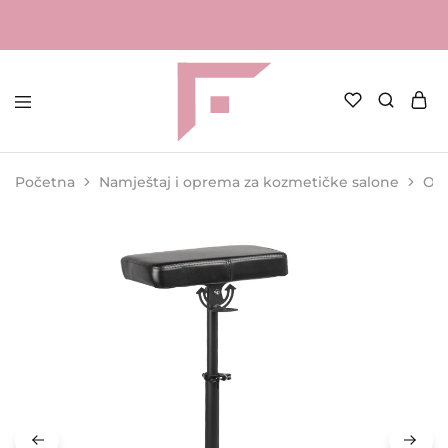
FAME
Profesionalna
Shop
oprema
za
Početna
Namještaj i oprema za kozmetičke salone
Opr
kozmetičke
salone