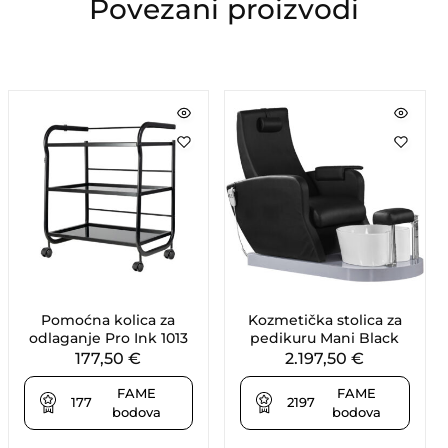
Povezani proizvodi
Pomoćna kolica za
Kozmetička stolica za
odlaganje Pro Ink 1013
pedikuru Mani Black
177,50
€
2.197,50
€
FAME
FAME
177
2197
bodova
bodova