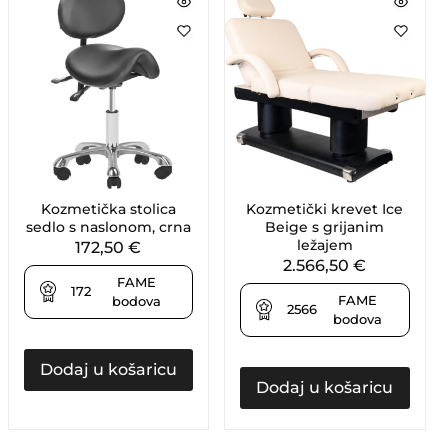
Kozmetička stolica
Kozmetički krevet Ice
sedlo s naslonom, crna
Beige s grijanim
ležajem
172,50
€
2.566,50
€
FAME
172
FAME
bodova
2566
bodova
Dodaj u košaricu
Dodaj u košaricu