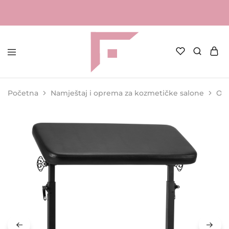
FAME
Profesionalna
Shop
oprema
za
Početna
Namještaj i oprema za kozmetičke salone
Opr
kozmetičke
salone