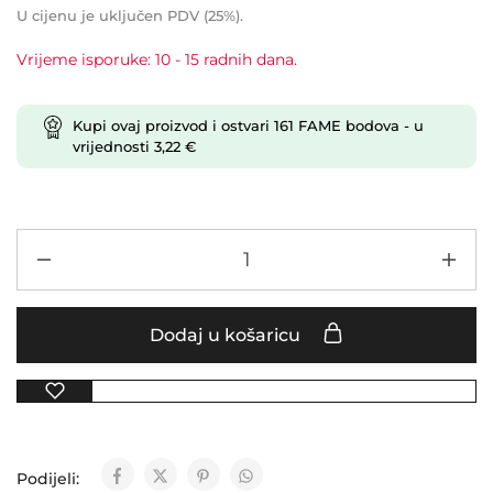
U cijenu je uključen PDV (25%).
Vrijeme isporuke: 10 - 15 radnih dana.
Kupi ovaj proizvod i ostvari
161
FAME bodova
- u
vrijednosti
3,22
€
Dodaj u košaricu
Podijeli: