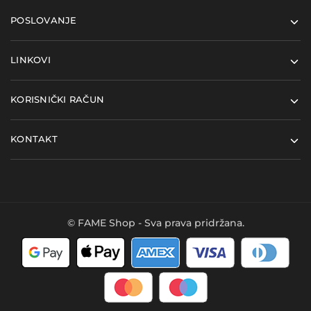
POSLOVANJE
LINKOVI
KORISNIČKI RAČUN
KONTAKT
© FAME Shop - Sva prava pridržana.
Kupi ovaj proizvod i
Dodaj u košaricu
ostvari
2
FAME bodova
- u
vrijednosti
0,04
€