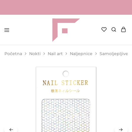
FAME
Profesionalna
Shop
oprema
za
Početna
Nokti
Nail art
Naljepnice
Samoljepljive 
kozmetičke
salone