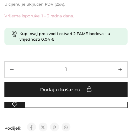
U cijenu je uključen PDV (25%).
Vrijeme isporuke: 1 - 3 radna dana.
Kupi ovaj proizvod i ostvari
2
FAME bodova
- u
vrijednosti
0,04
€
Dodaj u košaricu
Podijeli: