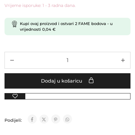
Vrijeme isporuke: 1 - 3 radna dana.
Kupi ovaj proizvod i ostvari
2
FAME bodova
- u
vrijednosti
0,04
€
Dodaj u košaricu
Podijeli: