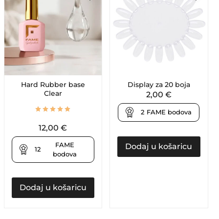
Hard Rubber base
Display za 20 boja
Clear
2,00
€
2
FAME bodova
12,00
€
FAME
Dodaj u košaricu
12
bodova
Dodaj u košaricu