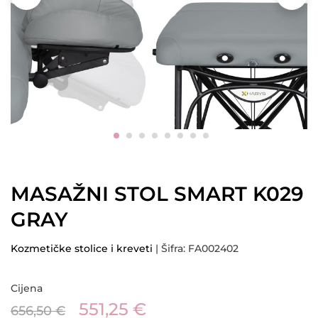
MASAŽNI STOL SMART K029
GRAY
Kozmetičke stolice i kreveti
| Šifra: FA002402
Cijena
551,25
€
656,50
€