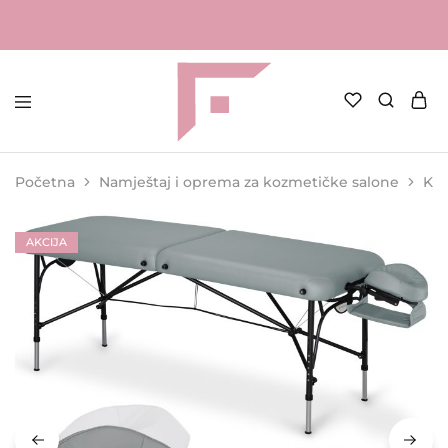
FAME
Profesionalna
Shop
oprema
za
Početna
Namještaj i oprema za kozmetičke salone
Koz
kozmetičke
salone
AKCIJA