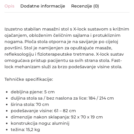
Opis
Dodatne informacije
Recenzije (0)
Izuzetno stabilan masažni stol s X-lock sustavom s križnim
ojačanjem, obloženim čeličnim sajlama i protukliznim
nogama. Ploča stola otporna je na savijanje po cijeloj
površini. Stol je namijenjen za opuštajuće masaže,
refleksologiju i fizioterapeutske tretmane. X-lock sustav
omogućava pristup pacijentu sa svih strana stola. Fast-
lock mehanizam služi za brzo podešavanje visine stola.
Tehničke specifikacije:
debljina pjene: 5 cm
duljina stola sa / bez naslona za lice: 184 / 214 cm
širina stola: 70 cm
podešavanje visine: 61 – 82 cm
dimenzije nakon sklapanja: 92 x 70 x 19 cm
konstrukcija nogu: aluminij
težina: 15,2 kg