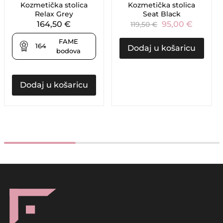
Kozmetička stolica
Kozmetička stolica
Relax Grey
Seat Black
164,50
€
95,00
€
119,50
€
FAME
164
Dodaj u košaricu
bodova
Dodaj u košaricu