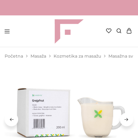
FAME
Profesionalna
Shop
oprema
za
Početna
Masaža
Kozmetika za masažu
Masažna svije
kozmetičke
salone