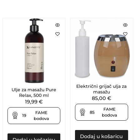
Električni grijač ulja za
Ulje za masažu Pure
masažu
Relax, 500 ml
85,00
€
19,99
€
FAME
85
FAME
bodova
19
bodova
Dodaj u košaricu
Dodaj u košaricu