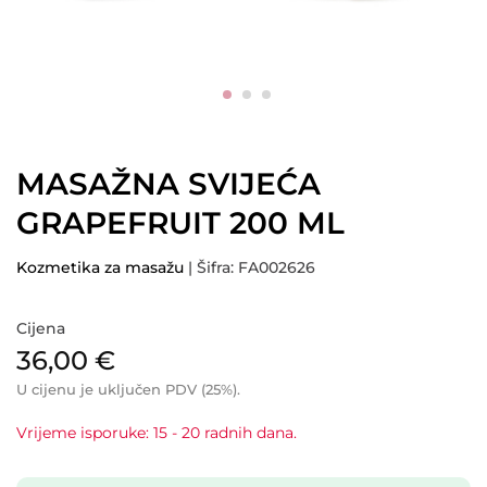
MASAŽNA SVIJEĆA
GRAPEFRUIT 200 ML
Kozmetika za masažu
| Šifra: FA002626
Cijena
36,00
€
U cijenu je uključen PDV (25%).
Vrijeme isporuke: 15 - 20 radnih dana.