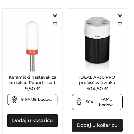
Keramički nastavak za
IDEAL AP30 PRO
brusilicu Round – soft
pročišćivač zraka
9,50
€
504,50
€
FAME
9
FAME bodova
504
bodova
Dodaj u košaricu
Dodaj u košaricu