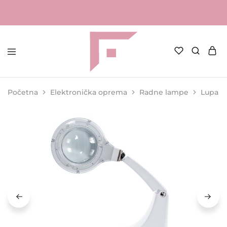
FAME
Profesionalna
Shop
oprema
za
Početna
Elektronička oprema
Radne lampe
Lupa M
kozmetičke
salone