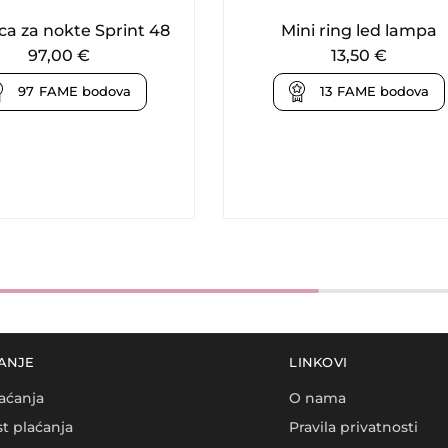
ica za nokte Sprint 48
Mini ring led lampa
97,00
€
13,50
€
97
FAME bodova
13
FAME bodova
ANJE
LINKOVI
aćanja
O nama
t plaćanja
Pravila privatnosti