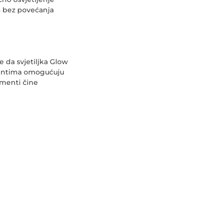
a bez povećanja
e da svjetiljka Glow
ementima omogućuju
ementi čine