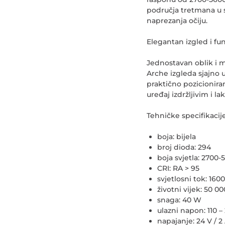
područja tretmana u s
naprezanja očiju.
Elegantan izgled i fu
Jednostavan oblik i mo
Arche izgleda sjajno
praktično pozicionira
uređaj izdržljivim i l
Tehničke specifikacije
boja: bijela
broj dioda: 294
boja svjetla: 2700-
CRI: RA > 95
svjetlosni tok: 160
životni vijek: 50 00
snaga: 40 W
ulazni napon: 110 –
napajanje: 24 V / 2