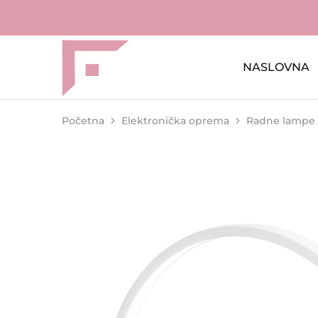
NASLOVNA
FAME
Profesionalna
Shop
oprema
za
kozmetičke
salone
Početna
Elektronička oprema
Radne lampe