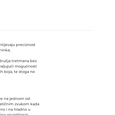
tijevaju preciznost
šminka.
odručja tretmana bez
hvaljujući mogućnosti
h boja, te stoga ne
aze na jednom od
rističnim zvukom kada
lno i na hladno u
no osvjetljenje