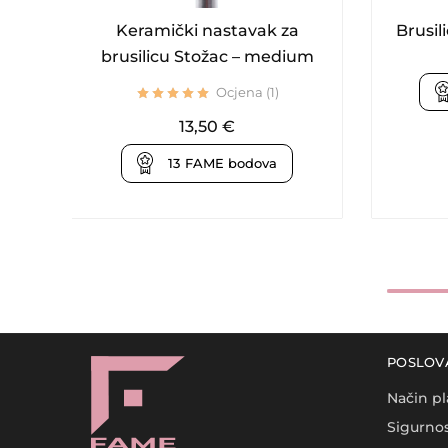
Keramički nastavak za
Brusil
brusilicu Stožac – medium
Ocjena (1)
13,50
€
13
FAME bodova
POSLOV
Način pl
Sigurnos