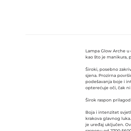
Lampa Glow Arche u ob
kao što je manikura, p
Široki, posebno zakri
sjena. Prozirna površ
podešavanja boje i in
opterećuje oči, čak n
Širok raspon prilagod
Boja i intenzitet sv
krakova glavnog luka
je uređaj uključen. O
rasponu od 2700-5600