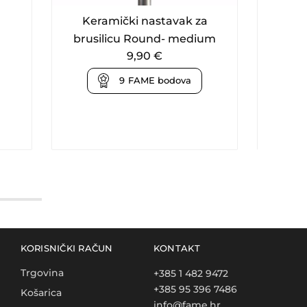
Keramički nastavak za
Ker
brusilicu Round- medium
bru
9,90
€
9
FAME bodova
KORISNIČKI RAČUN
KONTAKT
Trgovina
+385 1 482 9472
+385 95 396 7486
Košarica
info@fame.hr