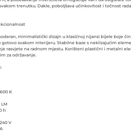
vakom trenutku. Dakle, poboljšava učinkovitost i točnost rad
nkcionalnost
deran, minimalistički dizajn u klasičnoj nijansi bijele boje čin
 u gotovo svakom interijeru. Stabilne baze s neklizajućim el
nje rasvjete na radnom mjestu. Korišteni plastični i metalni el
akim za održavanje.
:
5600 K
0 LM
0 h
 240 V
 A