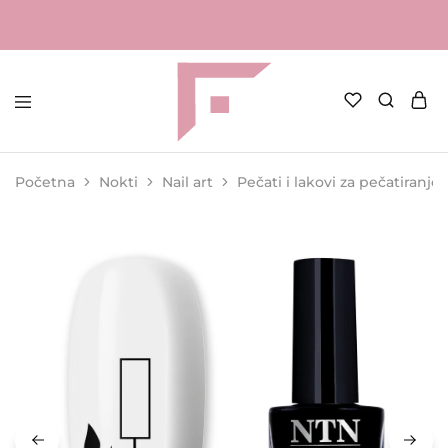
FAME
Profesionalna
Shop
oprema
za
Početna
Nokti
Nail art
Pečati i lakovi za pečatiranje
kozmetičke
salone