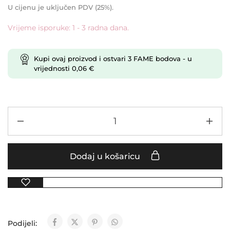
U cijenu je uključen PDV (25%).
Vrijeme isporuke: 1 - 3 radna dana.
Kupi ovaj proizvod i ostvari
3
FAME bodova
- u
vrijednosti
0,06
€
Dodaj u košaricu
Podijeli: