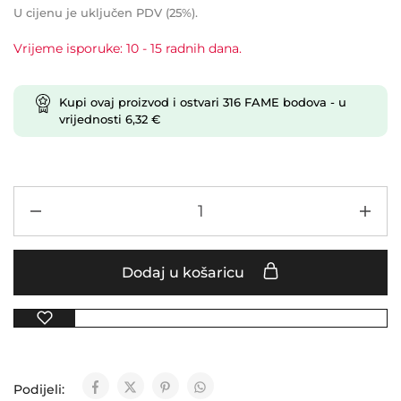
U cijenu je uključen PDV (25%).
Vrijeme isporuke: 10 - 15 radnih dana.
Kupi ovaj proizvod i ostvari
316
FAME bodova
- u
vrijednosti
6,32
€
Dodaj u košaricu
Podijeli: