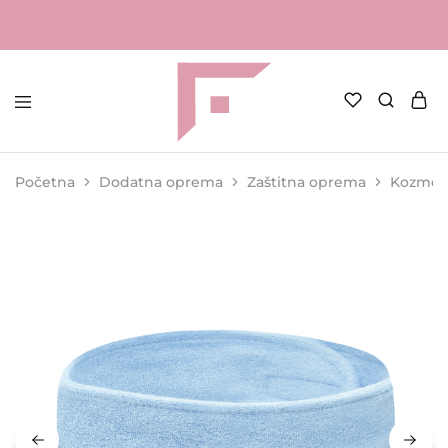
FAME
Profesionalna
Shop
oprema
za
Početna
Dodatna oprema
Zaštitna oprema
Kozmeti
kozmetičke
salone