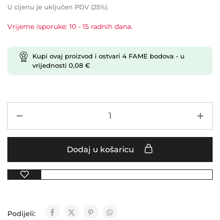
U cijenu je uključen PDV (25%).
Vrijeme isporuke: 10 - 15 radnih dana.
Kupi ovaj proizvod i ostvari
4
FAME bodova
- u
vrijednosti
0,08
€
Dodaj u košaricu
Podijeli: