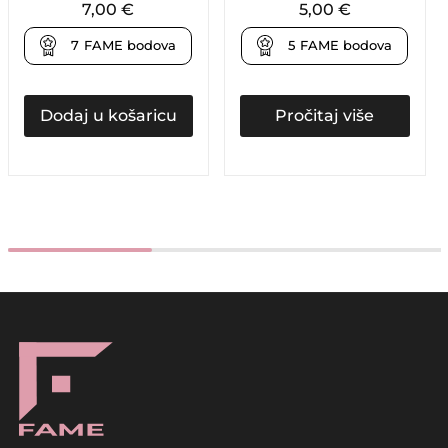
7,00
€
5,00
€
7
FAME bodova
5
FAME bodova
Dodaj u košaricu
Pročitaj više