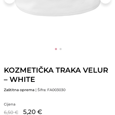
KOZMETIČKA TRAKA VELUR
– WHITE
Zaštitna oprema
| Šifra: FA003030
Cijena
5,20
€
6,50
€