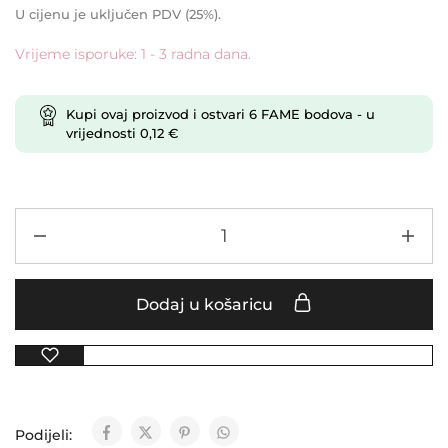
U cijenu je uključen PDV (25%).
Vrijeme isporuke: 1 - 3 radna dana.
Kupi ovaj proizvod i ostvari
6
FAME bodova
- u
vrijednosti
0,12
€
Dodaj u košaricu
Podijeli: