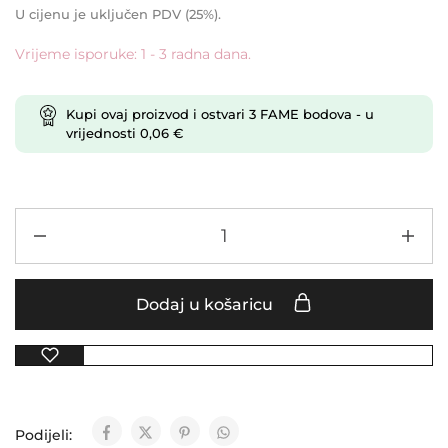
U cijenu je uključen PDV (25%).
Vrijeme isporuke: 1 - 3 radna dana.
Kupi ovaj proizvod i ostvari
3
FAME bodova
- u
vrijednosti
0,06
€
Dodaj u košaricu
Podijeli: