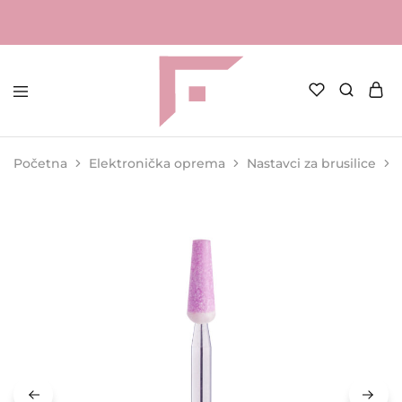
FAME
Profesionalna
Shop
oprema
za
Početna
Elektronička oprema
Nastavci za brusilice
kozmetičke
salone