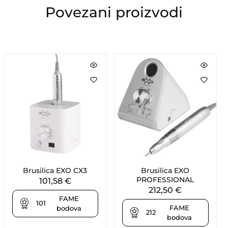
Povezani proizvodi
Brusilica EXO CX3
Brusilica EXO
PROFESSIONAL
101,58
€
212,50
€
FAME
101
FAME
bodova
212
bodova