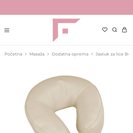
FAME
Profesionalna
Shop
oprema
za
Početna
Masaža
Dodatna oprema
Jastuk za lice Be
kozmetičke
salone