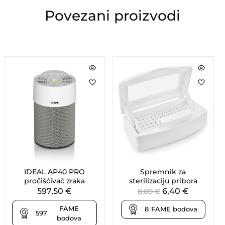
Povezani proizvodi
IDEAL AP40 PRO
Spremnik za
pročišćivač zraka
sterilizaciju pribora
597,50
€
6,40
€
8,00
€
FAME
8
FAME bodova
597
bodova