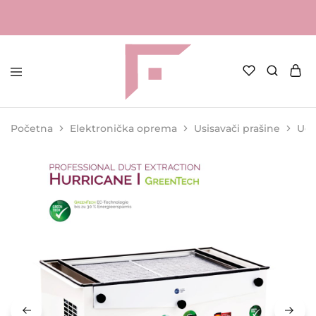
FAME
Profesionalna
Shop
oprema
za
Početna
Elektronička oprema
Usisavači prašine
Ugr
kozmetičke
salone