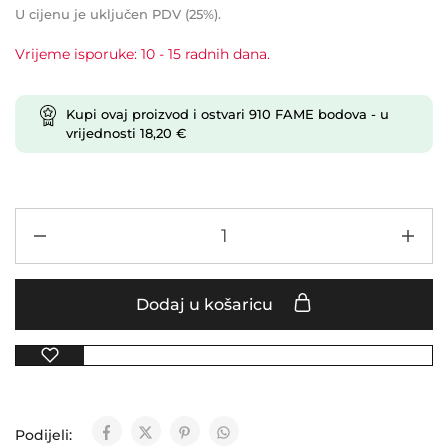
U cijenu je uključen PDV (25%).
Vrijeme isporuke: 10 - 15 radnih dana.
Kupi ovaj proizvod i ostvari
910
FAME bodova
- u
vrijednosti
18,20
€
Dodaj u košaricu
Podijeli: