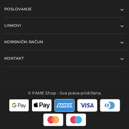
POSLOVANJE
LINKOVI
KORISNIČKI RAČUN
KONTAKT
© FAME Shop - Sva prava pridržana.
Kupi ovaj proizvod i
Dodaj u košaricu
ostvari
910
FAME bodova
- u
vrijednosti
18,20
€