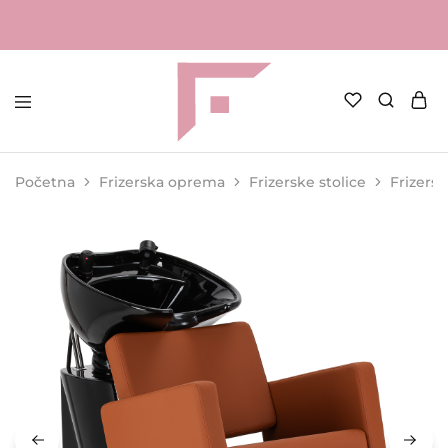
FAME
Profesionalna
Shop
oprema
za
Početna
Frizerska oprema
Frizerske stolice
Frizersk
kozmetičke
salone