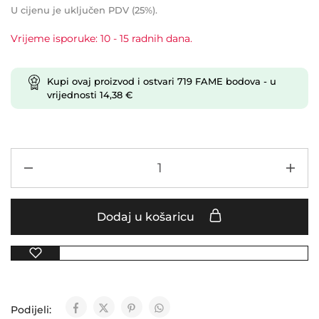
U cijenu je uključen PDV (25%).
Vrijeme isporuke: 10 - 15 radnih dana.
Kupi ovaj proizvod i ostvari
719
FAME bodova
- u
vrijednosti
14,38
€
Dodaj u košaricu
Podijeli: