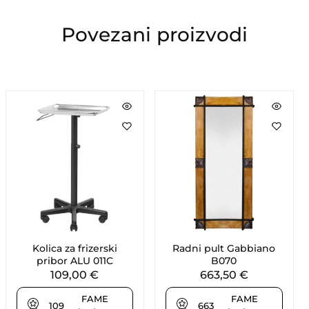
Povezani proizvodi
Kolica za frizerski
Radni pult Gabbiano
pribor ALU 011C
B070
109,00
€
663,50
€
FAME
FAME
109
663