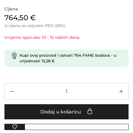
Cijena
764,50
€
U cijenu je uključen PDV (25%).
Vrijeme isporuke: 10 - 15 radnih dana.
Kupi ovaj proizvod i ostvari
764
FAME bodova
- u
vrijednosti
15,28
€
Dodaj u košaricu