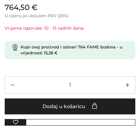
764,50
€
U cijenu je uključen PDV (25%).
Vrijeme isporuke: 10 - 15 radnih dana.
Kupi ovaj proizvod i ostvari
764
FAME bodova
- u
vrijednosti
15,28
€
Dodaj u košaricu