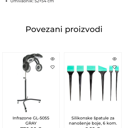
Umivaonik: 52×54 cm
Povezani proizvodi
Infrazone GL-505S
Silikonske špatule za
GRAY
nanošenje boje, 6 kom.