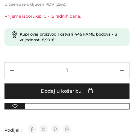
U cijenu je uključen PDV (25%).
Vrijeme isporuke: 10 - 15 radnih dana.
Kupi ovaj proizvod i ostvari
445
FAME bodova
- u
vrijednosti
8,90
€
Dodaj u košaricu
Podijeli: