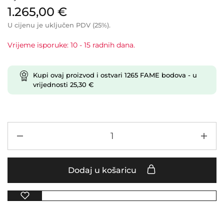
1.265,00
€
U cijenu je uključen PDV (25%).
Vrijeme isporuke: 10 - 15 radnih dana.
Kupi ovaj proizvod i ostvari
1265
FAME bodova
- u
vrijednosti
25,30
€
Dodaj u košaricu