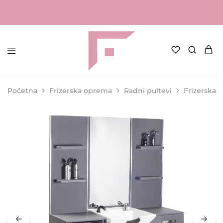
FAME
Profesionalna
Shop
oprema
za
Početna
Frizerska oprema
Radni pultevi
Frizerska 
kozmetičke
salone