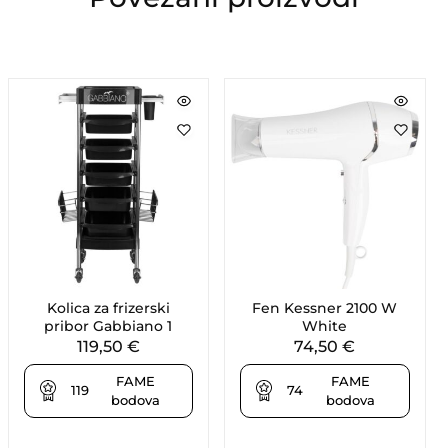
Kolica za frizerski
Fen Kessner 2100 W
pribor Gabbiano 1
White
119,50
€
74,50
€
FAME
FAME
119
74
bodova
bodova