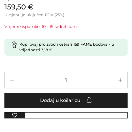
159,50
€
U cijenu je uključen PDV (25%).
Vrijeme isporuke: 10 - 15 radnih dana.
Kupi ovaj proizvod i ostvari
159
FAME bodova
- u
vrijednosti
3,18
€
Dodaj u košaricu