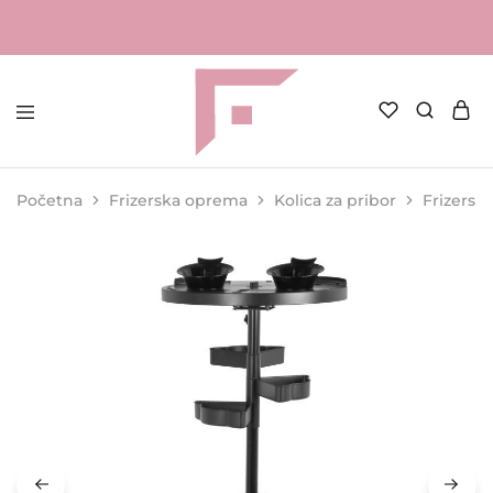
FAME
Profesionalna
Shop
oprema
za
Početna
Frizerska oprema
Kolica za pribor
Frizersk
kozmetičke
salone