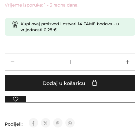
Vrijeme isporuke: 1 - 3 radna dana.
Kupi ovaj proizvod i ostvari
14
FAME bodova
- u
vrijednosti
0,28
€
Dodaj u košaricu
Podijeli: