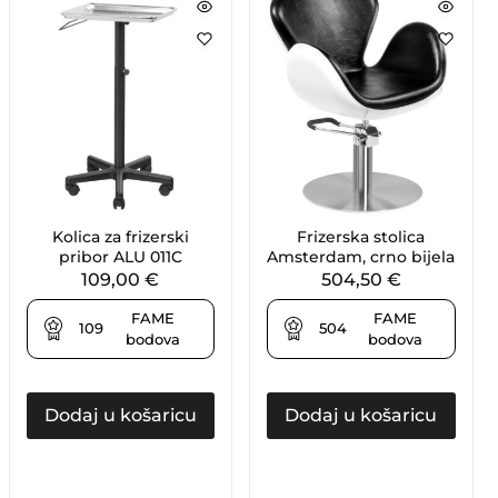
Kolica za frizerski
Frizerska stolica
pribor ALU 011C
Amsterdam, crno bijela
109,00
€
504,50
€
FAME
FAME
109
504
bodova
bodova
Dodaj u košaricu
Dodaj u košaricu