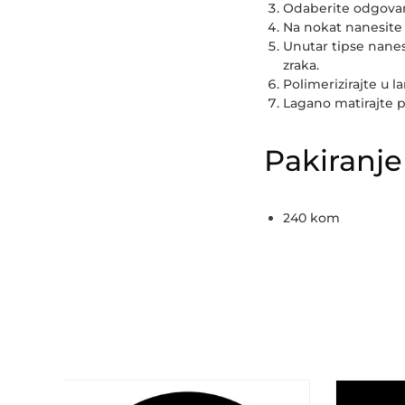
Odaberite odgovara
Na nokat nanesite t
Unutar tipse nanes
zraka.
Polimerizirajte u l
Lagano matirajte po
Pakiranje
240 kom