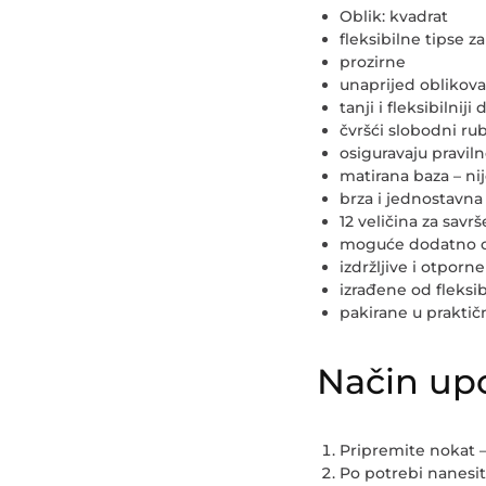
Oblik:
kvadrat
fleksibilne tipse z
prozirne
unaprijed oblikova
tanji i fleksibilnij
čvršći slobodni ru
osiguravaju praviln
matirana baza – n
brza i jednostavna 
12 veličina za sav
moguće dodatno ob
izdržljive i otporn
izrađene od fleksi
pakirane u praktičn
Način up
Pripremite nokat –
Po potrebi nanesit