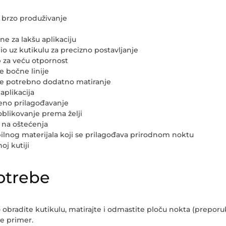
a brzo produživanje
ne za lakšu aplikaciju
i dio uz kutikulu za precizno postavljanje
b za veću otpornost
e bočne linije
ije potrebno dodatno matiranje
aplikacija
ršeno prilagođavanje
likovanje prema želji
e na oštećenja
bilnog materijala koji se prilagođava prirodnom noktu
oj kutiji
otrebe
 obradite kutikulu, matirajte i odmastite ploču nokta (preporuk
e primer.