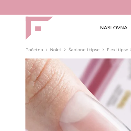
NASLOVNA
FAME
Profesionalna
Shop
oprema
za
kozmetičke
salone
Početna
Nokti
Šablone i tipse
Flexi tipse