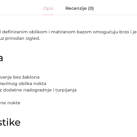
Opis
Recenzije (0)
d definiranim oblikom i matiranom bazom omogućuju brzo i j
uz prirodan izgled.
a
vanje bez šablona
ravilnog oblika nokta
z dodatne nadogradnje i turpijanja
zene nokte
stike