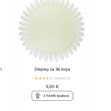
n
Display za 36 boja
Ploč
Ocjena (1)
3,00
€
3
FAME bodova