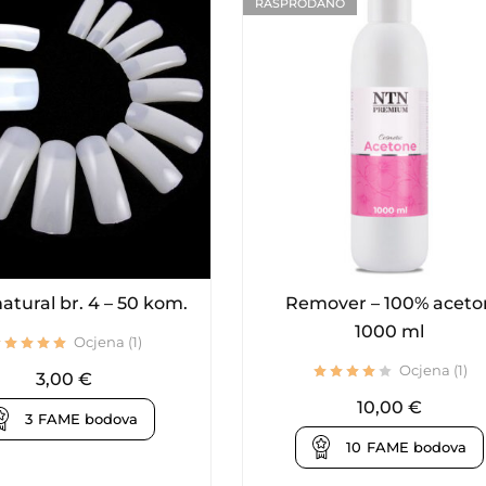
RASPRODANO
natural br. 4 – 50 kom.
Remover – 100% aceto
1000 ml
Ocjena (1)
Ocjena (1)
3,00
€
10,00
€
3
FAME bodova
10
FAME bodova