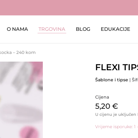
O NAMA
TRGOVINA
BLOG
EDUKACIJE
 kocka – 240 kom
FLEXI TI
Šablone i tipse
| Ši
Cijena
5,20
€
U cijenu je uključen
Vrijeme isporuke: 1 