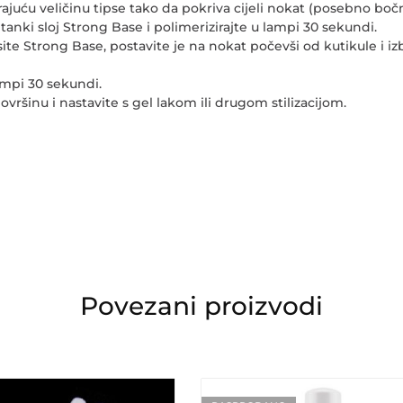
juću veličinu tipse tako da pokriva cijeli nokat (posebno bočn
anki sloj Strong Base i polimerizirajte u lampi 30 sekundi.
ite Strong Base, postavite je na nokat počevši od kutikule i iz
ampi 30 sekundi.
vršinu i nastavite s gel lakom ili drugom stilizacijom.
Povezani proizvodi