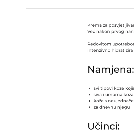
Krema za posvjetljiva
Već nakon prvog nanoš
Redovitom upotrebom 
intenzivno hidratizir
Namjena:
svi tipovi kože koj
siva i umorna koža 
koža s neujednač
za dnevnu njegu
Učinci: