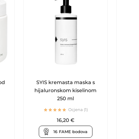
od
SYIS kremasta maska s
Syis 
hijaluronskom kiselinom
250 ml
Ocjena (1)
16,20
€
16
FAME bodova