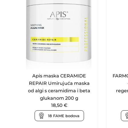
Apis maska CERAMIDE
FARMO
REPAIR Umirujuća maska
od algi s ceramidima i beta
rege
glukanom 200 g
18,50
€
18
FAME bodova