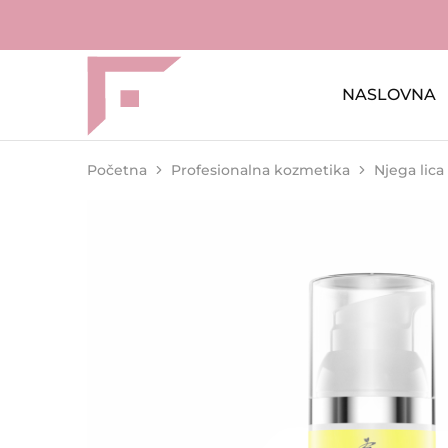
NASLOVNA
FAME
Profesionalna
Shop
oprema
za
kozmetičke
salone
Početna
Profesionalna kozmetika
Njega lica i