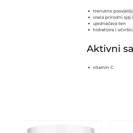
trenutno posvjetlj
vraća prirodni sjaj 
ujednačava ten
hidratizira i učvršć
Aktivni sa
vitamin C