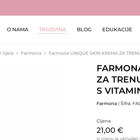
O NAMA
TRGOVINA
BLOG
EDUKACIJE
 tijela
Farmona
Farmona UNIQUE SKIN KREMA ZA TRENU
FARMONA
ZA TREN
S VITAMI
Farmona
| Šifra: F
Cijena
21,00
€
U cijenu je uključen