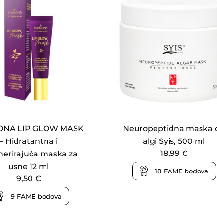
NA LIP GLOW MASK
Neuropeptidna maska ​​
– Hidratantna i
algi Syis, 500 ml
18,99
€
nerirajuća maska za
usne 12 ml
18
FAME bodova
9,50
€
9
FAME bodova