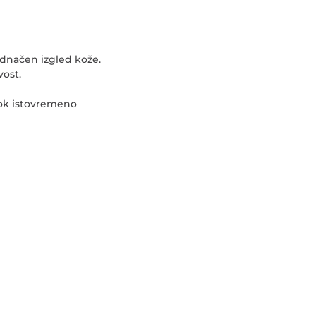
ednačen izgled kože.
vost.
dok istovremeno