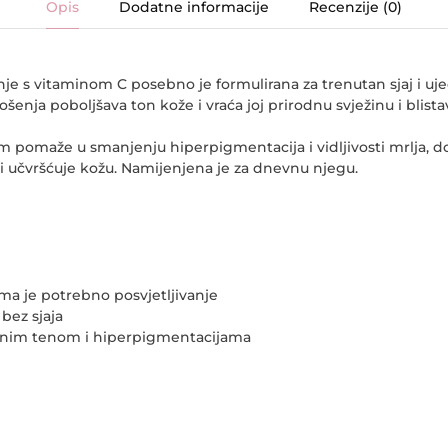
Opis
Dodatne informacije
Recenzije (0)
nje s vitaminom C posebno je formulirana za trenutan sjaj i uj
enja poboljšava ton kože i vraća joj prirodnu svježinu i blista
pomaže u smanjenju hiperpigmentacija i vidljivosti mrlja, 
a i učvršćuje kožu. Namijenjena je za dnevnu njegu.
ima je potrebno posvjetljivanje
bez sjaja
enim tenom i hiperpigmentacijama