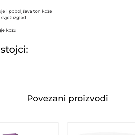
uje i poboljšava ton kože
i svjež izgled
uje kožu
stojci:
Povezani proizvodi