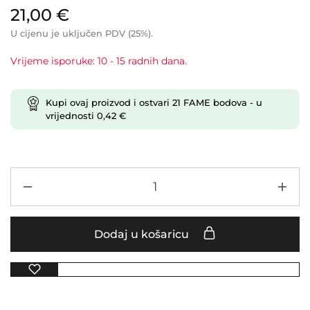
21,00
€
U cijenu je uključen PDV (25%).
Vrijeme isporuke: 10 - 15 radnih dana.
Kupi ovaj proizvod i ostvari
21
FAME bodova
- u
vrijednosti
0,42
€
Dodaj u košaricu