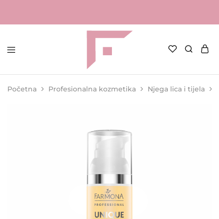
FAME
Profesionalna
Shop
oprema
za
Početna
Profesionalna kozmetika
Njega lica i tijela
kozmetičke
salone