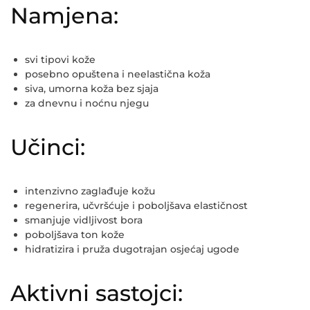
Namjena:
svi tipovi kože
posebno opuštena i neelastična koža
siva, umorna koža bez sjaja
za dnevnu i noćnu njegu
Učinci:
intenzivno zaglađuje kožu
regenerira, učvršćuje i poboljšava elastičnost
smanjuje vidljivost bora
poboljšava ton kože
hidratizira i pruža dugotrajan osjećaj ugode
Aktivni sastojci: