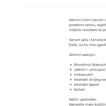
Aktivni noćni serum o
posebno tanku, osjetl
vidljive rezultate te 
Serum jača i tonizira k
kože. Uz to, ima ugod
Aktivni sastojci:
Bioretinol (bakuch
zaštitni i umiruju
trokserutin
ekstrakt divljeg k
ekstrakt agave
betain
Način upotrebe:
Nanesite malu količinu