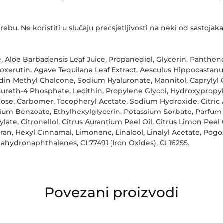
bu. Ne koristiti u slučaju preosjetljivosti na neki od sastojaka
, Aloe Barbadensis Leaf Juice, Propanediol, Glycerin, Pantheno
roxerutin, Agave Tequilana Leaf Extract, Aesculus Hippocasta
din Methyl Chalcone, Sodium Hyaluronate, Mannitol, Caprylyl Gl
ilaureth-4 Phosphate, Lecithin, Propylene Glycol, Hydroxypropyl
ulose, Carbomer, Tocopheryl Acetate, Sodium Hydroxide, Citric
um Benzoate, Ethylhexylglycerin, Potassium Sorbate, Parfum (
late, Citronellol, Citrus Aurantium Peel Oil, Citrus Limon Peel O
n, Hexyl Cinnamal, Limonene, Linalool, Linalyl Acetate, Pogo
ahydronaphthalenes, CI 77491 (Iron Oxides), CI 16255.
Povezani proizvodi