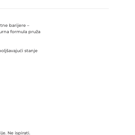
tne barijere –
gurna formula pruža
boljšavajući stanje
e. Ne ispirati.