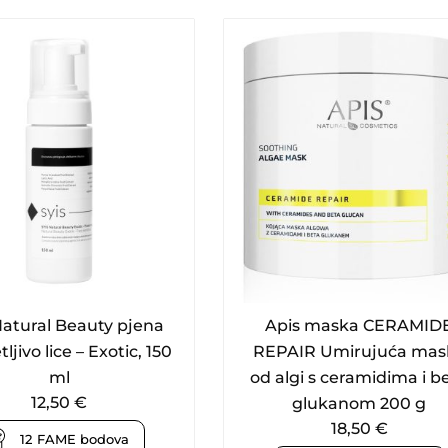
Natural Beauty pjena
Apis maska CERAMID
tljivo lice – Exotic, 150
REPAIR Umirujuća mas
ml
od algi s ceramidima i b
12,50
€
glukanom 200 g
18,50
€
12
FAME bodova