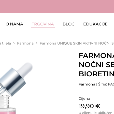
O NAMA
TRGOVINA
BLOG
EDUKACIJE
 tijela
Farmona
Farmona UNIQUE SKIN AKTIVNI NOĆNI 
FARMONA
NOĆNI S
BIORETI
Farmona
| Šifra: F
Cijena
19,90
€
U cijenu je uključen