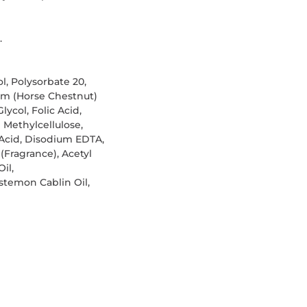
.
l, Polysorbate 20,
num (Horse Chestnut)
ycol, Folic Acid,
 Methylcellulose,
 Acid, Disodium EDTA,
Fragrance), Acetyl
il,
stemon Cablin Oil,