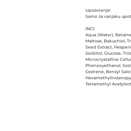
Upozorenje:
Samo za vanjsku upotre
INCI:
Aqua (Water), Betaine
Maltose, Bakuchiol, T
Seed Extract, Hesperi
Sorbitol, Glucose, Tr
Microcrystalline Cell
Phenoxyethanol, Sodi
Cedrene, Benzyl Salicy
Hexamethylindanopyra
Tetramethyl Acetyloct