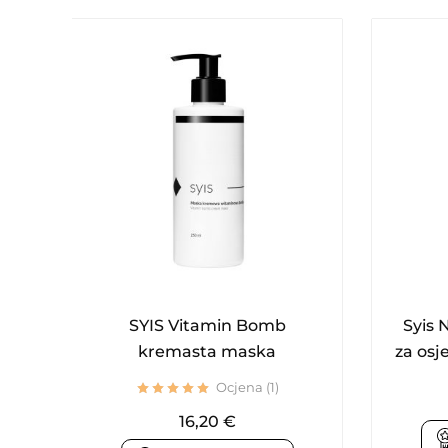
SYIS Vitamin Bomb
Syis 
kremasta maska
za osje
Ocjena (1)
16,20
€