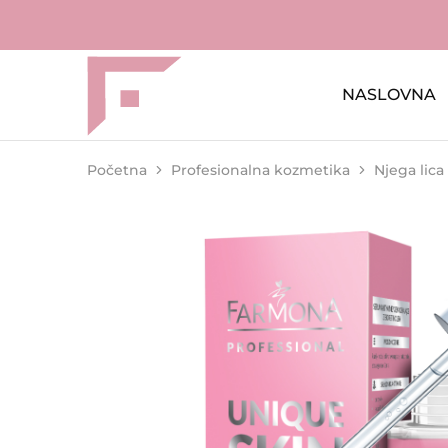
NASLOVNA
FAME
Profesionalna
Shop
oprema
za
kozmetičke
salone
Početna
Profesionalna kozmetika
Njega lica i