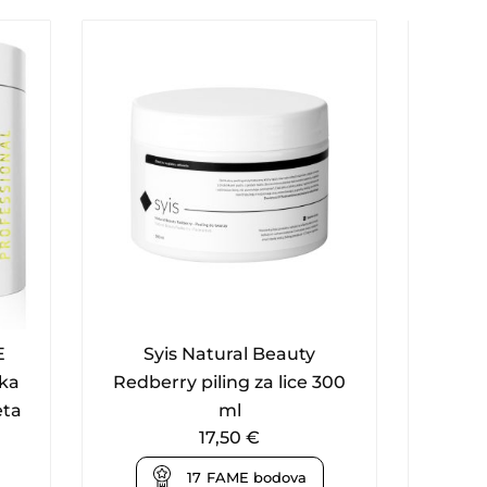
E
Syis Natural Beauty
Syis 
ka
Redberry piling za lice 300
eta
ml
17,50
€
17
FAME bodova