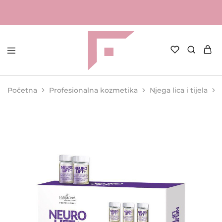
FAME
Profesionalna
Shop
oprema
za
Početna
Profesionalna kozmetika
Njega lica i tijela
kozmetičke
salone