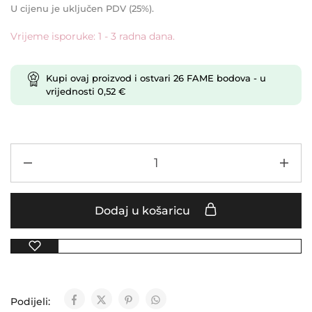
U cijenu je uključen PDV (25%).
Vrijeme isporuke: 1 - 3 radna dana.
Kupi ovaj proizvod i ostvari
26
FAME bodova
- u
vrijednosti
0,52
€
Dodaj u košaricu
Podijeli: