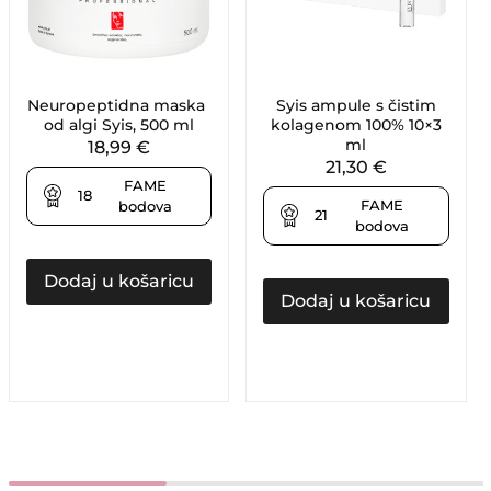
Neuropeptidna maska ​​
Syis ampule s čistim
od algi Syis, 500 ml
kolagenom 100% 10×3
ml
18,99
€
21,30
€
FAME
18
FAME
bodova
21
bodova
Dodaj u košaricu
Dodaj u košaricu