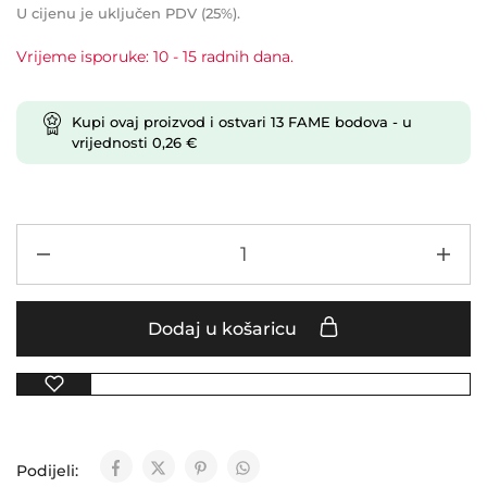
U cijenu je uključen PDV (25%).
Vrijeme isporuke: 10 - 15 radnih dana.
Kupi ovaj proizvod i ostvari
13
FAME bodova
- u
vrijednosti
0,26
€
Dodaj u košaricu
Podijeli: