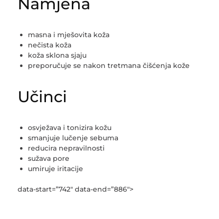
Namjena
masna i mješovita koža
nečista koža
koža sklona sjaju
preporučuje se nakon tretmana čišćenja kože
Učinci
osvježava i tonizira kožu
smanjuje lučenje sebuma
reducira nepravilnosti
sužava pore
umiruje iritacije
data-start=”742″ data-end=”886″>