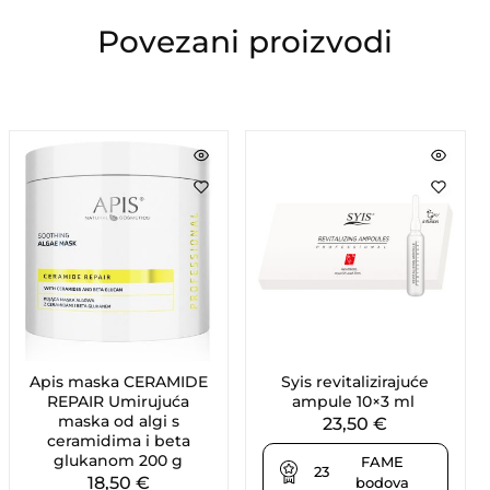
Povezani proizvodi
Apis maska CERAMIDE
Syis revitalizirajuće
REPAIR Umirujuća
ampule 10×3 ml
maska od algi s
23,50
€
ceramidima i beta
glukanom 200 g
FAME
23
18,50
€
bodova