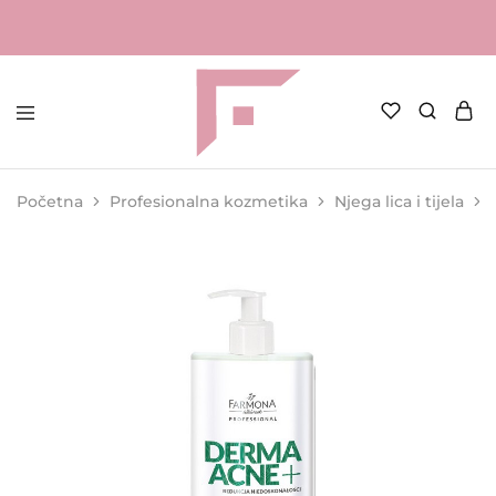
FAME
Profesionalna
Shop
oprema
za
Početna
Profesionalna kozmetika
Njega lica i tijela
kozmetičke
salone